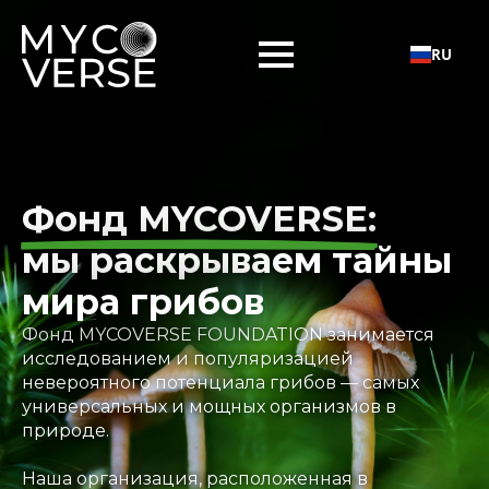
RU
Фонд MYCOVERSE:
мы раскрываем тайны
мира грибов
Фонд MYCOVERSE FOUNDATION занимается
исследованием и популяризацией
невероятного потенциала грибов — самых
универсальных и мощных организмов в
природе.
Наша организация, расположенная в