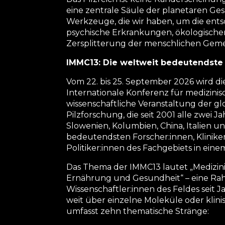
eine zentrale Säule der planetaren Ge
Werkzeuge, die wir haben, um die ents
psychische Erkrankungen, ökologischer
Zersplitterung der menschlichen Geme
IMMC13: Die weltweit bedeutendste
Vom 22. bis 25. September 2026 wird di
Internationale Konferenz für medizinisc
wissenschaftliche Veranstaltung der g
Pilzforschung, die seit 2001 alle zwei J
Slowenien, Kolumbien, China, Italien u
bedeutendsten Forscher:innen, Klinike
Politiker:innen des Fachgebiets in ein
Das Thema der IMMC13 lautet „Medizinis
Ernährung und Gesundheit“ – eine Rah
Wissenschaftler:innen des Feldes seit 
weit über einzelne Moleküle oder klini
umfasst zehn thematische Stränge: