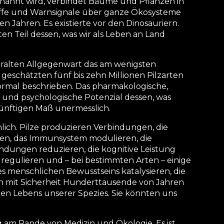
enannt wird, verbindet Bäume und Pflanzen in
offe und Warnsignale über ganze Ökosysteme
nen Jahren. Es existierte vor den Dinosauriern.
n Teil dessen, was wir als Leben an Land
r uralten Allgegenwart das am wenigsten
 geschätzten fünf bis zehn Millionen Pilzarten
formal beschrieben. Das pharmakologische,
 und psychologische Potenzial dessen, was
nünftigen Maß unermesslich.
nlich. Pilze produzieren Verbindungen, die
en, das Immunsystem modulieren, die
ndungen reduzieren, die kognitive Leistung
regulieren und – bei bestimmten Arten – einige
s menschlichen Bewusstseins katalysieren, die
n mit Sicherheit Hunderttausende von Jahren
len Lebens unserer Spezies. Sie könnten uns
g am Rande von Medizin und Ökologie. Es ist