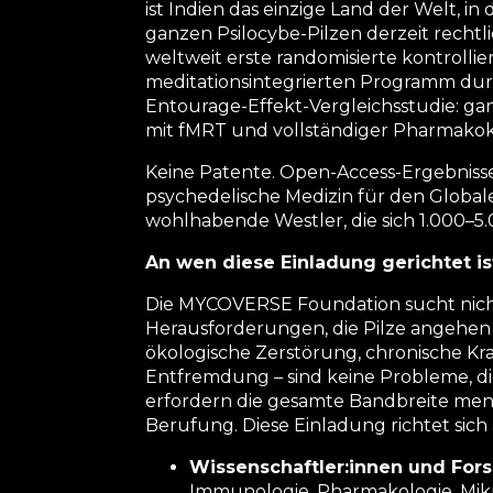
ist Indien das einzige Land der Welt, in
ganzen Psilocybe-Pilzen derzeit rechtli
weltweit erste randomisierte kontrollie
meditationsintegrierten Programm du
Entourage-Effekt-Vergleichsstudie: ganze 
mit fMRT und vollständiger Pharmakoki
Keine Patente. Open-Access-Ergebnisse
psychedelische Medizin für den Global
wohlhabende Westler, die sich 1.000–5.
An wen diese Einladung gerichtet is
Die MYCOVERSE Foundation sucht nicht
Herausforderungen, die Pilze angehen
ökologische Zerstörung, chronische Krank
Entfremdung – sind keine Probleme, die 
erfordern die gesamte Bandbreite mens
Berufung. Diese Einladung richtet sich 
Wissenschaftler:innen und Fors
Immunologie, Pharmakologie, Mikr