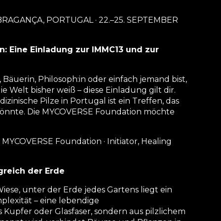
BRAGANÇA, PORTUGAL · 22.–25. SEPTEMBER
n: Eine Einladung zur IMMC13 und zur
, Bäuerin, Philosoph:in oder einfach jemand bist,
die Welt bisher weiß – diese Einladung gilt dir.
izinische Pilze in Portugal ist ein Treffen, das
n könnte. Die MYCOVERSE Foundation möchte
ts, MYCOVERSE Foundation · Initiator, Healing
greich der Erde
se, unter der Erde jedes Gartens liegt ein
exität – eine lebendige
 Kupfer oder Glasfaser, sondern aus pilzlichem