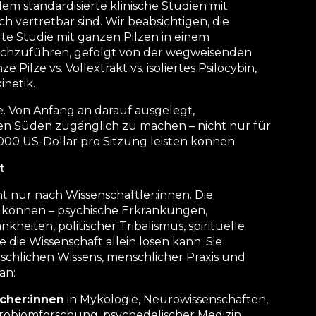
 dem standardisierte klinische Studien mit
ch vertretbar sind. Wir beabsichtigen, die
rte Studie mit ganzen Pilzen in einem
rchzuführen, gefolgt von der wegweisenden
Pilze vs. Vollextrakt vs. isoliertes Psilocybin,
netik.
. Von Anfang an darauf ausgelegt,
en Süden zugänglich zu machen – nicht nur für
000 US-Dollar pro Sitzung leisten können.
t
 nur nach Wissenschaftler:innen. Die
 können – psychische Erkrankungen,
heiten, politischer Tribalismus, spirituelle
die Wissenschaft allein lösen kann. Sie
chlichen Wissens, menschlicher Praxis und
an:
cher:innen
in Mykologie, Neurowissenschaften,
obiomforschung, psychedelischer Medizin,