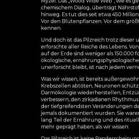
Myzel. Das „Wood Wide Web“, wie es g
chemischem Dialog, überträgt Nährst
hinweg. Es tut dies seit etwa 450 Millio
Vor den Blütenpflanzen. Vor dem größte
kennen.
Und doch ist das Pilzreich trotz diese
erforschte aller Reiche des Lebens. Von
auf der Erde sind weniger als 150.000 
ökologische, ernährungsphysiologische
unerforscht bleibt, ist nach jedem ver
Was wir wissen, ist bereits außergewöh
Krebszellen abtöten, Neuronen schütz
Darmökologie wiederherstellen, Entzü
verbessern, den zirkadianen Rhythmus 
der tiefgreifendsten Veränderungen de
jemals dokumentiert wurden. Sie ware
lang Teil der Ernährung und des rituel
mehr geprägt haben, als wir wissen.
Das Pilzreich ist keine Randerscheinun