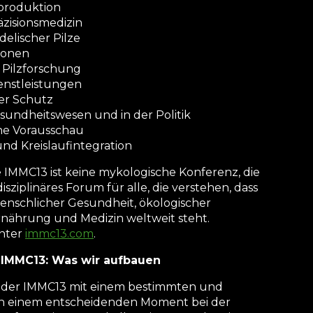
zproduktion
äzisionsmedizin
elischer Pilze
ionen
 Pilzforschung
enstleistungen
ler Schutz
undheitswesen und in der Politik
che Vorausschau
nd Kreislaufintegration
Die IMMC13 ist keine mykologische Konferenz, die
sdisziplinäres Forum für alle, die verstehen, dass
 menschlicher Gesundheit, ökologischer
rnährung und Medizin weltweit steht.
unter
immc13.com
.
 IMMC13: Was wir aufbauen
der IMMC13 mit einem bestimmten und
s in einem entscheidenden Moment bei der