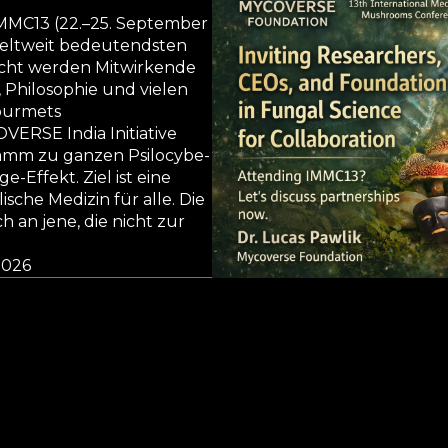
MMC13 (22.–25. September
 weltweit bedeutendsten
ucht werden Mitwirkende
, Philosophie und vielen
ourmets
VERSE India Initiative
amm zu ganzen Psilocybe-
-Effekt. Ziel ist eine
sche Medizin für alle. Die
h an jene, die nicht zur
 2026