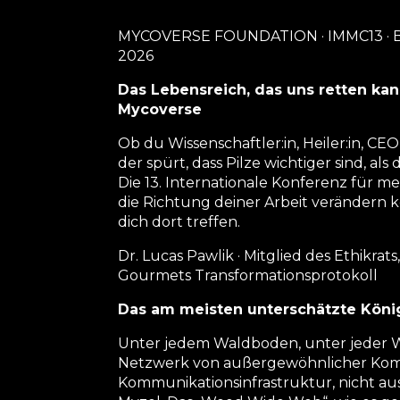
MYCOVERSE FOUNDATION · IMMC13 · 
2026
Das Lebensreich, das uns retten kan
Mycoverse
Ob du Wissenschaftler:in, Heiler:in, CEO
der spürt, dass Pilze wichtiger sind, als 
Die 13. Internationale Konferenz für med
die Richtung deiner Arbeit veränder
dich dort treffen.
Dr. Lucas Pawlik · Mitglied des Ethikra
Gourmets Transformationsprotokoll
Das am meisten unterschätzte Köni
Unter jedem Waldboden, unter jeder Wie
Netzwerk von außergewöhnlicher Kompl
Kommunikationsinfrastruktur, nicht aus