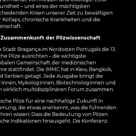
sundheit – und eines der mächtigsten
cheidenden Krisen unserer Zeit zu bewältigen:
 Kollaps, chronische Krankheiten und die
inschaft.
 Zusammenkunft der Pilzwissenschaft
e Stadt Bragança im Nordosten Portugals die 13.
he Pilze ausrichten – die wichtigste
lobalen Gemeinschaft der medizinischen
ahre stattfindet. Die IMMC hat in Kiew, Bangkok,
nd Serbien getagt. Jede Ausgabe bringt die
r:innen, Mykolog:innen, Biotechnolog:innen und
em wirklich multidisziplinären Forum zusammen.
che Pilze für eine nachhaltige Zukunft in
mung, die etwas anerkennt, was die führenden
Jahren wissen: Dass die Bedeutung von Pilzen
sche Indikationen hinausgeht. Die Konferenz