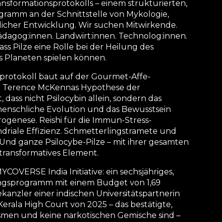
sformationsprotokolls – einem strukturierten,
gramm an der Schnittstelle von Mykologie,
icher Entwicklung. Wir suchen Mitwirkende.
Pädagog:innen. Landwirt:innen. Technolog:innen.
ass Pilze eine Rolle bei der Heilung des
s Planeten spielen können.
protokoll baut auf der Gourmet-Affe-
on Terence McKennas Hypothese der
dass nicht Psilocybin allein, sondern das
enschliche Evolution und das Bewusstsein
genese. Reishi für die Immun-Stress-
driale Effizienz. Schmetterlingstramete und
nd ganze Psilocybe-Pilze – mit ihrer gesamten
 transformatives Element.
YCOVERSE India Initiative: ein sechsjähriges,
hungsprogramm mit einem Budget von 1,69
ekanzler einer indischen Universitätspartnerin
 Kerala High Court von 2025 – das bestätigte,
ismen und keine narkotischen Gemische sind –