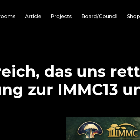
rooms
Article
Projects
Board/Council
Sho
eich, das uns ret
ung zur IMMC13 u