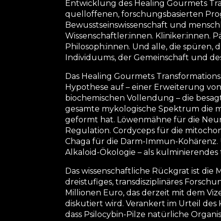
Entwicklung des Healing Gourmets Tran
quelloffenen, forschungsbasierten Pro
Bewusstseinswissenschaft und menschl
Wissenschaftler:innen. Kliniker:innen. 
Philosoph:innen. Und alle, die spüren, d
Individuums, der Gemeinschaft und de
Das Healing Gourmets Transformations
Hypothese auf – einer Erweiterung v
biochemischen Vollendung – die besagt, 
gesamte mykologische Spektrum die m
geformt hat. Löwenmähne für die Neuro
Regulation. Cordyceps für die mitochon
Chaga für die Darm-Immun-Kohärenz. U
Alkaloid-Ökologie – als kulminierendes
Das wissenschaftliche Rückgrat ist die M
dreistufiges, transdisziplinäres Forsc
Millionen Euro, das derzeit mit dem Viz
diskutiert wird. Verankert im Urteil des
dass Psilocybin-Pilze natürliche Organ