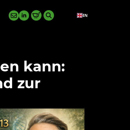
p
EN
Search for:
ten kann:
nd zur