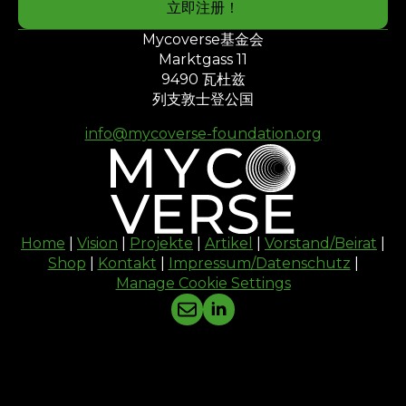
立即注册！
址
*
Mycoverse基金会
Marktgass 11
9490 瓦杜兹
列支敦士登公国
info@mycoverse-foundation.org
Home
|
Vision
|
Projekte
|
Artikel
|
Vorstand/Beirat
|
Shop
|
Kontakt
|
Impressum/Datenschutz
|
Manage Cookie Settings