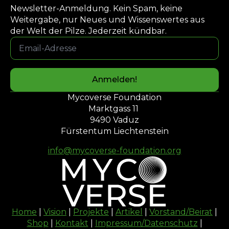
Newsletter-Anmeldung. Kein Spam, keine
Weitergabe, nur Neues und Wissenswertes aus
der Welt der Pilze. Jederzeit kündbar.
Email-
Adresse
*
Anmelden!
Mycoverse Foundation
Marktgass 11
9490 Vaduz
Fürstentum Liechtenstein
info@mycoverse-foundation.org
Home
|
Vision
|
Projekte
|
Artikel
|
Vorstand/Beirat
|
Shop
|
Kontakt
|
Impressum/Datenschutz
|