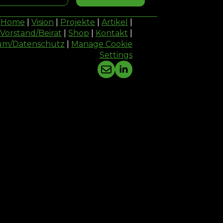
Home
|
Vision
|
Projekte
|
Artikel
|
Vorstand/Beirat
|
Shop
|
Kontakt
|
um/Datenschutz
|
Manage Cookie
Settings