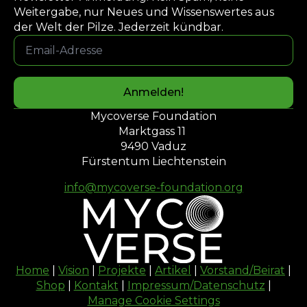
Weitergabe, nur Neues und Wissenswertes aus
der Welt der Pilze. Jederzeit kündbar.
Email-
Adresse
*
Anmelden!
Mycoverse Foundation
Marktgass 11
9490 Vaduz
Fürstentum Liechtenstein
info@mycoverse-foundation.org
Home
|
Vision
|
Projekte
|
Artikel
|
Vorstand/Beirat
|
Shop
|
Kontakt
|
Impressum/Datenschutz
|
Manage Cookie Settings